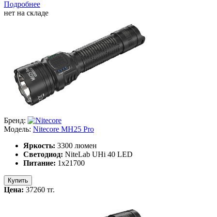
Подробнее
нет на складе
Бренд:
Модель:
Nitecore MH25 Pro
Яркость:
3300 люмен
Светодиод:
NiteLab UHi 40 LED
Питание:
1х21700
Купить
Цена:
37260 тг.