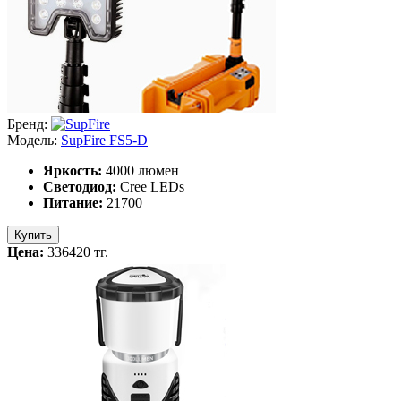
Бренд:
Модель:
SupFire FS5-D
Яркость:
4000 люмен
Светодиод:
Cree LEDs
Питание:
21700
Купить
Цена:
336420 тг.