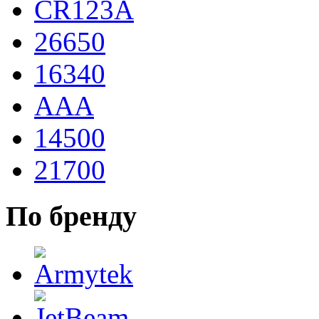
CR123A
26650
16340
AAA
14500
21700
По бренду