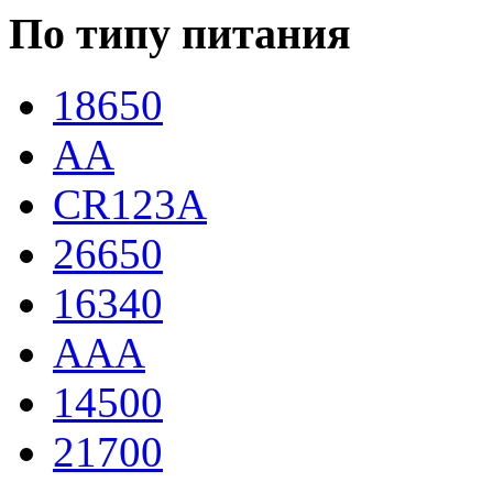
По типу питания
18650
AA
CR123A
26650
16340
AAA
14500
21700