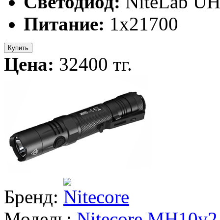
Светодиод:
NiteLab UH
Питание:
1х21700
Купить
Цена:
32400 тг.
Бренд:
Модель:
Nitecore MH10v2