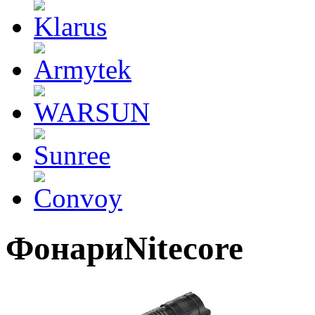
ФонариNitecore