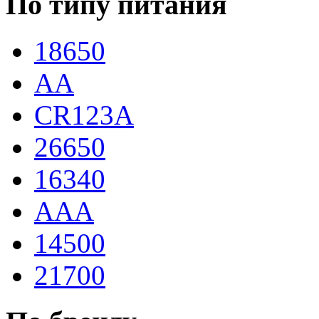
По типу питания
18650
AA
CR123A
26650
16340
AAA
14500
21700