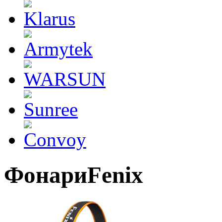
ФонариFenix