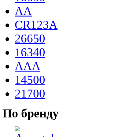
AA
CR123A
26650
16340
AAA
14500
21700
По бренду