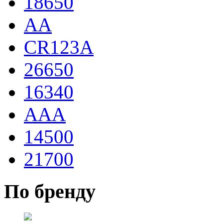
18650
AA
CR123A
26650
16340
AAA
14500
21700
По бренду