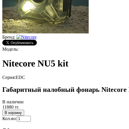
Бренд:
Модель:
Nitecore NU5 kit
Серия:
EDC
Габаритный налобный фонарь Nitecore 
В наличии
11880 тг.
В корзину
Кол-во: