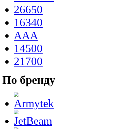
26650
16340
AAA
14500
21700
По бренду