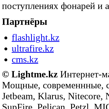
поступлениях фонарей и а
Партнёры
flashlight.kz
ultrafire.kz
cms.kz
© Lightme.kz
Интернет-ма
Мощные, современнные, 
Jetbeam, Klarus, Nitecore,
SupFire, Pelican, Petzl, M