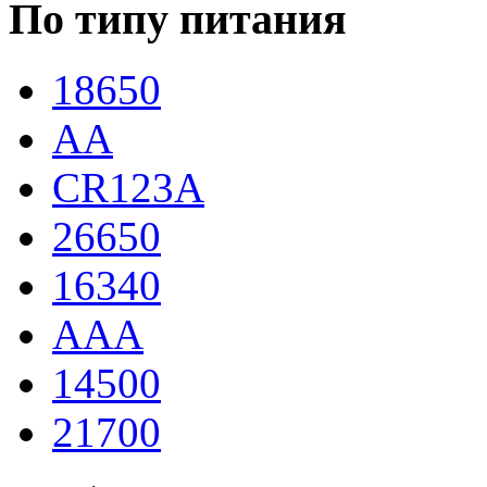
По типу питания
18650
AA
CR123A
26650
16340
AAA
14500
21700